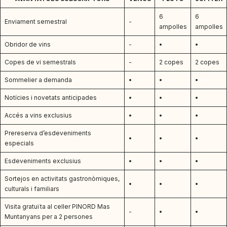
6
6
Enviament semestral
-
ampolles
ampolles
Obridor de vins
-
•
•
Copes de vi semestrals
-
2 copes
2 copes
Sommelier a demanda
•
•
•
Notícies i novetats anticipades
•
•
•
Accés a vins exclusius
•
•
•
Prereserva d’esdeveniments
•
•
•
especials
Esdeveniments exclusius
•
•
•
Sortejos en activitats gastronòmiques,
•
•
•
culturals i familiars
Visita gratuïta al celler PINORD Mas
-
•
•
Muntanyans per a 2 persones