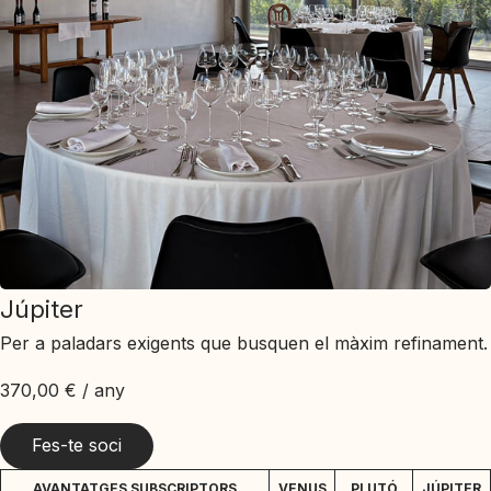
Júpiter
Per a paladars exigents que busquen el màxim refinament.
370,00
€
/ any
Fes-te soci
AVANTATGES SUBSCRIPTORS
VENUS
PLUTÓ
JÚPITER