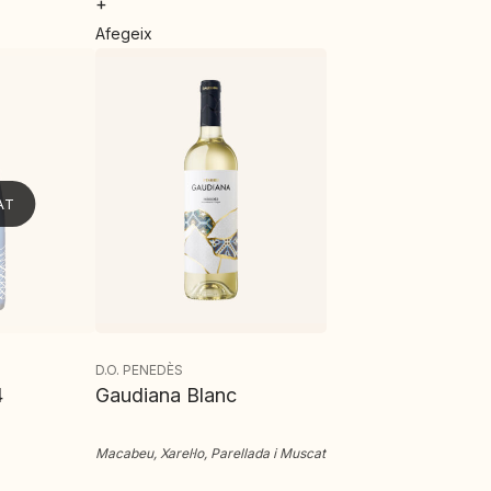
+
Afegeix
AT
D.O. PENEDÈS
4
Gaudiana Blanc
Macabeu, Xarel·lo, Parellada i Muscat