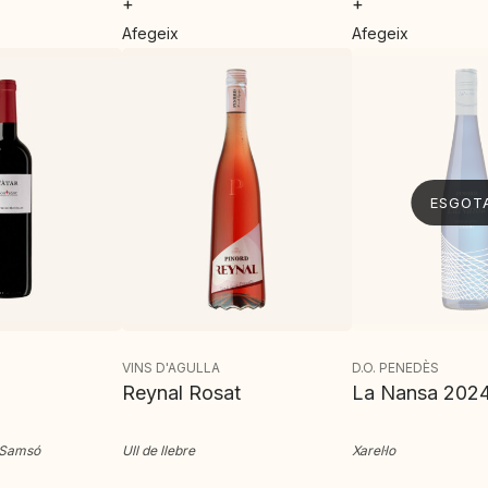
+
+
Afegeix
Afegeix
ESGOT
VINS D'AGULLA
D.O. PENEDÈS
Reynal Rosat
La Nansa 202
 Samsó
Ull de llebre
Xarel·lo