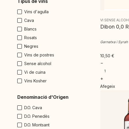
Tipus de vins
Vins d'agulla
Cava
VI SENSE ALCO
Dibon 0,0 
Blancs
Rosats
Garnatxa i Syrah
Negres
Vins de postres
10,50
€
−
Sense alcohol
Vi de cuina
+
Vins Kosher
Afegeix
Denominació d'Origen
D.O. Cava
D.O. Penedès
D.O. Montsant