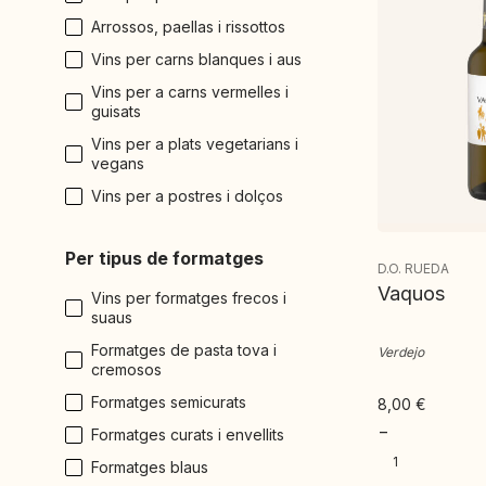
Arrossos, paellas i rissottos
Vins per carns blanques i aus
Vins per a carns vermelles i
guisats
Vins per a plats vegetarians i
vegans
Vins per a postres i dolços
Per tipus de formatges
D.O. RUEDA
Vaquos
Vins per formatges frecos i
suaus
Formatges de pasta tova i
Verdejo
cremosos
Formatges semicurats
8,00
€
−
Formatges curats i envellits
Formatges blaus