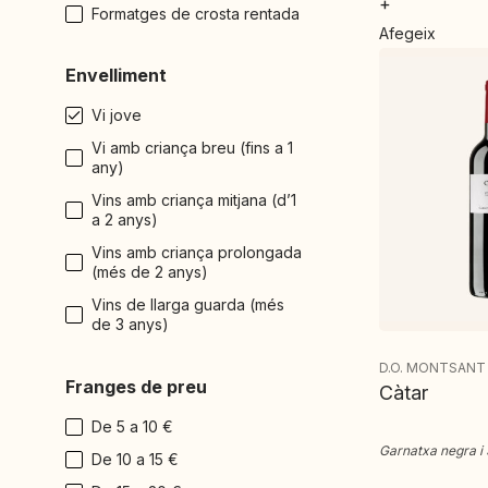
+
Formatges de crosta rentada
Afegeix
Envelliment
Vi jove
Vi amb criança breu (fins a 1
any)
Vins amb criança mitjana (d’1
a 2 anys)
Vins amb criança prolongada
(més de 2 anys)
Vins de llarga guarda (més
de 3 anys)
D.O. MONTSANT
Franges de preu
Càtar
De 5 a 10 €
Garnatxa negra i
De 10 a 15 €