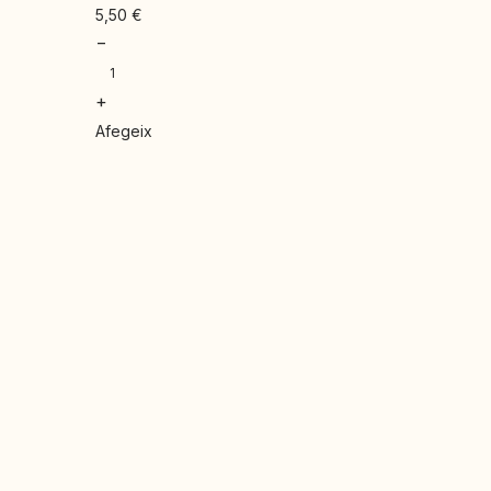
5,50
€
−
+
Afegeix