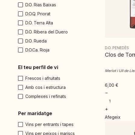
D.O. Rias Baixas
D.O.Q. Priorat
D.O. Terra Alta
D.O. Ribera del Duero
D.O. Rueda
D.O. PENEDÈS
D.O.Ca. Rioja
Clos de Tor
El teu perfil de vi
Merlot i Ull de Ll
Frescos i afruitats
6,00
€
Amb cos i estructura
−
Complexes i refinats
+
Per maridatge
Afegeix
Vins per entrants i tapes
Vins per peixos i mariscs