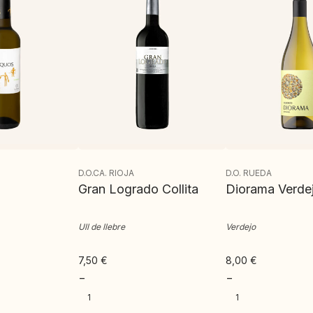
D.O.CA. RIOJA
D.O. RUEDA
Gran Logrado Collita
Diorama Verde
Ull de llebre
Verdejo
7,50
€
8,00
€
−
−