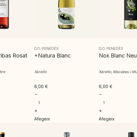
D.O. PENEDÈS
D.O. PENEDÈS
ribas Rosat
+Natura Blanc
Nox Blanc Neu
ebre
Xarel·lo
Xarel·lo, Macabeu i M
8,00
€
6,00
€
−
−
+
+
Afegeix
Afegeix