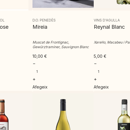
HOL
D.O. PENEDÈS
VINS D'AGULLA
Rose
Mireia
Reynal Blanc
Muscat de Frontignac,
Xarel·lo, Macabeu i Pa
Gewürztraminer, Sauvignon Blanc
10,00
€
5,00
€
−
−
+
+
Afegeix
Afegeix