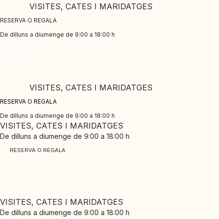
Skip
VISITES, CATES I MARIDATGES
to
RESERVA O REGALA
content
De dilluns a diumenge de 9:00 a 18:00 h
CLUB PINORD
FES-TE SOCI
Gaudeix dels nostres avantatges exclusius
VISITES, CATES I MARIDATGES
RESERVA O REGALA
De dilluns a diumenge de 9:00 a 18:00 h
VISITES, CATES I MARIDATGES
De dilluns a diumenge de 9:00 a 18:00 h
RESERVA O REGALA
CLUB PINORD
Gaudeix dels nostres avantatges exclusius
FES-TE SOCI
VISITES, CATES I MARIDATGES
De dilluns a diumenge de 9:00 a 18:00 h