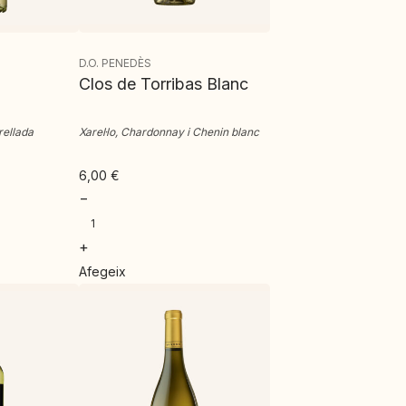
D.O. PENEDÈS
Clos de Torribas Blanc
rellada
Xarel·lo, Chardonnay i Chenin blanc
6,00
€
−
+
Afegeix