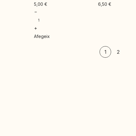
5,00
€
6,50
€
−
+
Afegeix
1
2