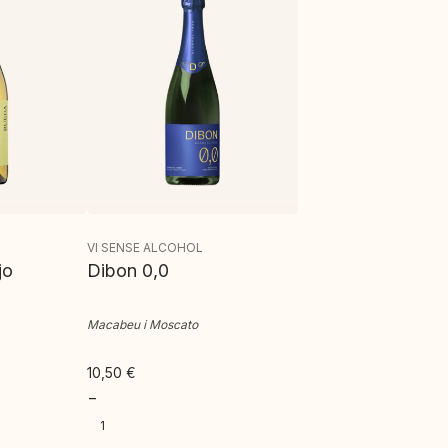
VI SENSE ALCOHOL
jo
Dibon 0,0
Macabeu i Moscato
10,50
€
−