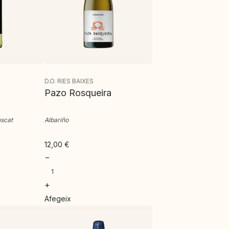
D.O. RIES BAIXES
Pazo Rosqueira
uscat
Albariño
12,00
€
−
+
Afegeix