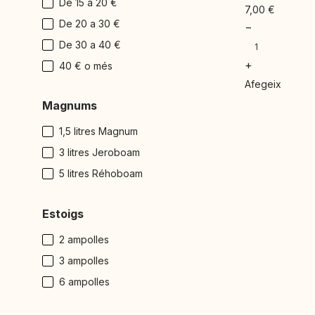
De 15 a 20 €
7,00
€
De 20 a 30 €
−
De 30 a 40 €
+
40 € o més
Afegeix
Magnums
1,5 litres Magnum
3 litres Jeroboam
5 litres Réhoboam
Estoigs
2 ampolles
3 ampolles
6 ampolles