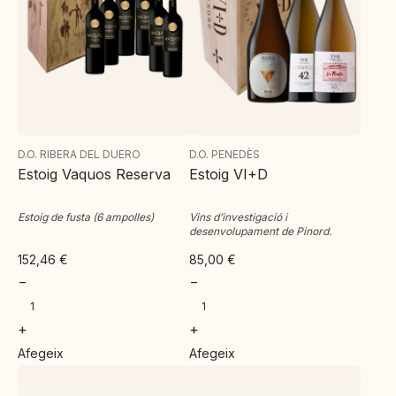
D.O. RIBERA DEL DUERO
D.O. PENEDÈS
Estoig Vaquos Reserva
Estoig VI+D
Estoig de fusta (6 ampolles)
Vins d’investigació i
desenvolupament de Pinord.
152,46
€
85,00
€
−
−
+
+
Afegeix
Afegeix