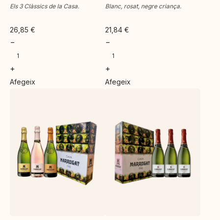
Els 3 Clàssics de la Casa.
Blanc, rosat, negre criança.
26,85
€
21,84
€
−
−
+
+
Afegeix
Afegeix