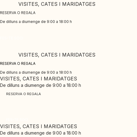
Skip
VISITES, CATES I MARIDATGES
to
RESERVA O REGALA
content
De dilluns a diumenge de 9:00 a 18:00 h
CLUB PINORD
FES-TE SOCI
Gaudeix dels nostres avantatges exclusius
VISITES, CATES I MARIDATGES
RESERVA O REGALA
De dilluns a diumenge de 9:00 a 18:00 h
VISITES, CATES I MARIDATGES
De dilluns a diumenge de 9:00 a 18:00 h
RESERVA O REGALA
CLUB PINORD
Gaudeix dels nostres avantatges exclusius
FES-TE SOCI
VISITES, CATES I MARIDATGES
De dilluns a diumenge de 9:00 a 18:00 h