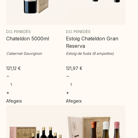
D.O. PENEDÈS
D.O. PENEDÈS
Chateldon 5000ml
Estoig Chateldon Gran
Reserva
Cabernet Sauvignon
Estoig de fusta (6 ampolles).
121,12
€
121,97
€
−
−
+
+
Afegeix
Afegeix