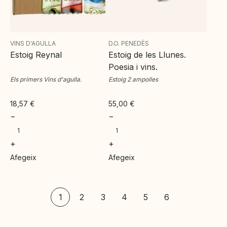
VINS D'AGULLA
D.O. PENEDÈS
Estoig Reynal
Estoig de les Llunes.
Poesia i vins.
Els primers Vins d'agulla.
Estoig 2 ampolles
18,57
€
55,00
€
−
−
+
+
Afegeix
Afegeix
1
2
3
4
5
6