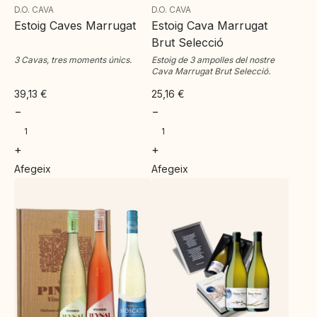
D.O. CAVA
D.O. CAVA
Estoig Caves Marrugat
Estoig Cava Marrugat
Brut Selecció
3 Cavas, tres moments únics.
Estoig de 3 ampolles del nostre
Cava Marrugat Brut Selecció.
39,13
€
25,16
€
−
−
+
+
Afegeix
Afegeix