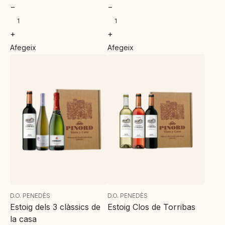
−
−
+
+
Afegeix
Afegeix
D.O. PENEDÈS
D.O. PENEDÈS
Estoig dels 3 clàssics de
Estoig Clos de Torribas
la casa