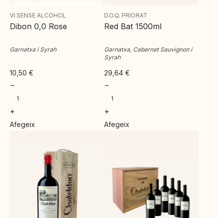
VI SENSE ALCOHOL
D.O.Q. PRIORAT
Dibon 0,0 Rose
Red Bat 1500ml
Garnatxa i Syrah
Garnatxa, Cabernet Sauvignon i
Syrah
10,50
€
29,64
€
−
−
+
+
Afegeix
Afegeix