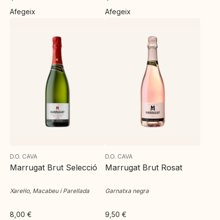
Afegeix
Afegeix
D.O. CAVA
D.O. CAVA
Marrugat Brut Selecció
Marrugat Brut Rosat
Xarel·lo, Macabeu i Parellada
Garnatxa negra
8,00
€
9,50
€