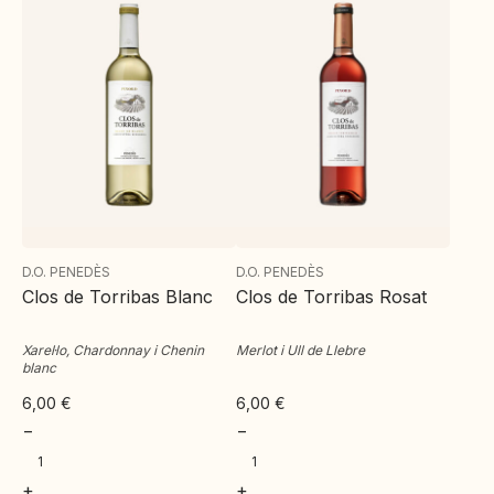
D.O. PENEDÈS
D.O. PENEDÈS
Clos de Torribas Blanc
Clos de Torribas Rosat
Xarel·lo, Chardonnay i Chenin
Merlot i Ull de Llebre
blanc
6,00
€
6,00
€
−
−
+
+