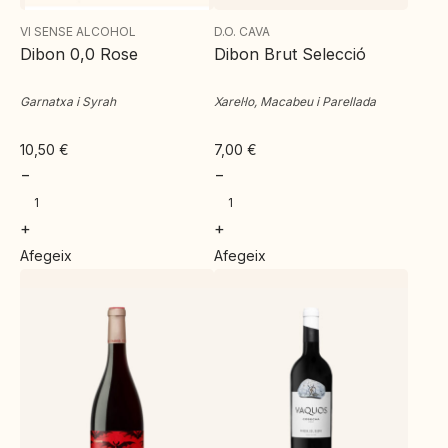
VI SENSE ALCOHOL
D.O. CAVA
Dibon 0,0 Rose
Dibon Brut Selecció
Garnatxa i Syrah
Xarel·lo, Macabeu i Parellada
10,50
€
7,00
€
−
−
+
+
Afegeix
Afegeix