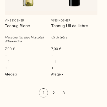
VINS KOSHER
VINS KOSHER
Taanug Blanc
Taanug Ull de llebre
Macabeu, Xarel·lo i Moscatell
Ull de llebre
d'Alexandria
7,00
€
7,00
€
−
−
+
+
Afegeix
Afegeix
1
2
3