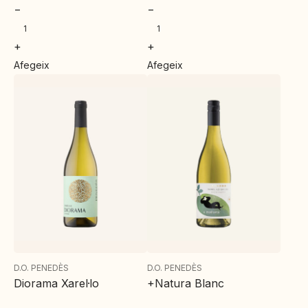
−
−
+
+
Afegeix
Afegeix
D.O. PENEDÈS
D.O. PENEDÈS
Diorama Xarel·lo
+Natura Blanc