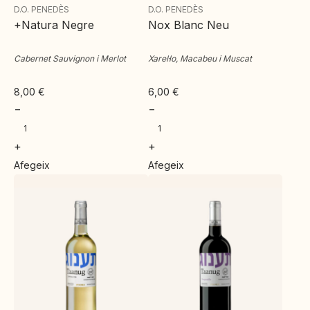
D.O. PENEDÈS
D.O. PENEDÈS
+Natura Negre
Nox Blanc Neu
Cabernet Sauvignon i Merlot
Xarel·lo, Macabeu i Muscat
8,00
€
6,00
€
−
−
+
+
Afegeix
Afegeix