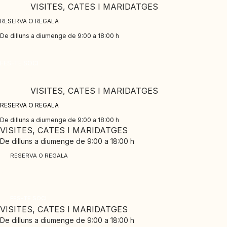
Skip
VISITES, CATES I MARIDATGES
to
RESERVA O REGALA
content
De dilluns a diumenge de 9:00 a 18:00 h
CLUB PINORD
FES-TE SOCI
Gaudeix dels nostres avantatges exclusius
VISITES, CATES I MARIDATGES
RESERVA O REGALA
De dilluns a diumenge de 9:00 a 18:00 h
VISITES, CATES I MARIDATGES
De dilluns a diumenge de 9:00 a 18:00 h
RESERVA O REGALA
CLUB PINORD
Gaudeix dels nostres avantatges exclusius
FES-TE SOCI
VISITES, CATES I MARIDATGES
De dilluns a diumenge de 9:00 a 18:00 h