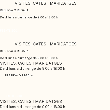
Skip
VISITES, CATES I MARIDATGES
to
RESERVA O REGALA
content
De dilluns a diumenge de 9:00 a 18:00 h
CLUB PINORD
FES-TE SOCI
Gaudeix dels nostres avantatges exclusius
VISITES, CATES I MARIDATGES
RESERVA O REGALA
De dilluns a diumenge de 9:00 a 18:00 h
VISITES, CATES I MARIDATGES
De dilluns a diumenge de 9:00 a 18:00 h
RESERVA O REGALA
CLUB PINORD
Gaudeix dels nostres avantatges exclusius
FES-TE SOCI
VISITES, CATES I MARIDATGES
De dilluns a diumenge de 9:00 a 18:00 h