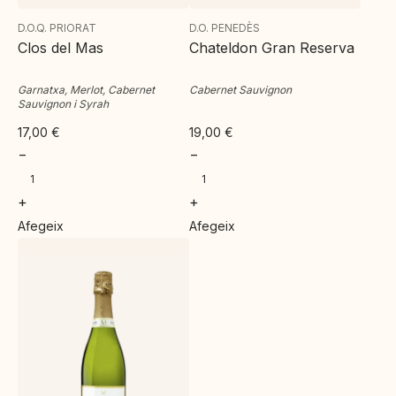
D.O.Q. PRIORAT
D.O. PENEDÈS
Clos del Mas
Chateldon Gran Reserva
Garnatxa, Merlot, Cabernet
Cabernet Sauvignon
Sauvignon i Syrah
17,00
€
19,00
€
−
−
+
+
Afegeix
Afegeix