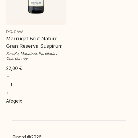
D.O. CAVA
Marrugat Brut Nature
Gran Reserva Suspirum
Xarel·lo, Macabeu, Parellada i
Chardonnay
22,00
€
−
+
Afegeix
Pinord ©2026