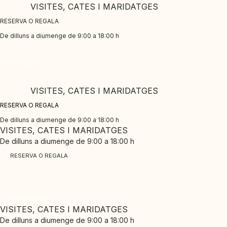
Skip
VISITES, CATES I MARIDATGES
to
RESERVA O REGALA
content
De dilluns a diumenge de 9:00 a 18:00 h
CLUB PINORD
FES-TE SOCI
Gaudeix dels nostres avantatges exclusius
VISITES, CATES I MARIDATGES
RESERVA O REGALA
De dilluns a diumenge de 9:00 a 18:00 h
VISITES, CATES I MARIDATGES
De dilluns a diumenge de 9:00 a 18:00 h
RESERVA O REGALA
CLUB PINORD
Gaudeix dels nostres avantatges exclusius
FES-TE SOCI
VISITES, CATES I MARIDATGES
De dilluns a diumenge de 9:00 a 18:00 h