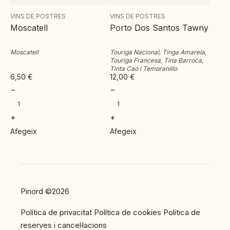
VINS DE POSTRES
VINS DE POSTRES
Moscatell
Porto Dos Santos Tawny
Moscatell
Touriga Nacional, Tinga Amarela,
Touriga Francesa, Tina Barroca,
Tinta Cao i Tempranillo
6,50
€
12,00
€
−
−
+
+
Afegeix
Afegeix
Pinord ©2026
Política de privacitat
Política de cookies
Politica de
reserves i cancel·lacions