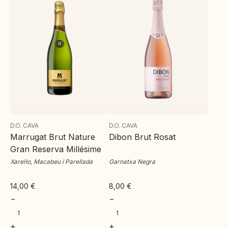
D.O. CAVA
D.O. CAVA
Marrugat Brut Nature
Dibon Brut Rosat
Gran Reserva Millésime
Xarel·lo, Macabeu i Parellada
Garnatxa Negra
14,00
€
8,00
€
−
−
+
+