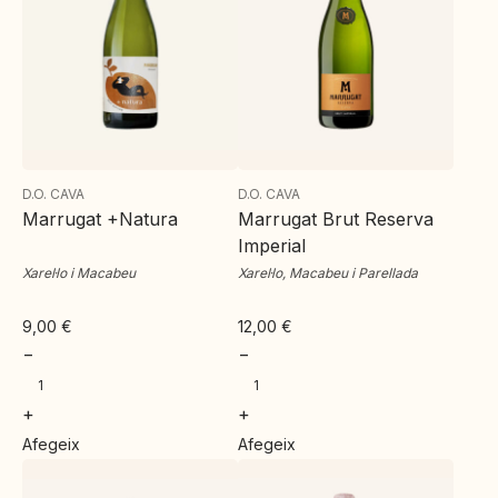
D.O. CAVA
D.O. CAVA
Marrugat +Natura
Marrugat Brut Reserva
Imperial
Xarel·lo i Macabeu
Xarel·lo, Macabeu i Parellada
9,00
€
12,00
€
−
−
+
+
Afegeix
Afegeix