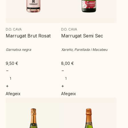
D.O. CAVA
D.O. CAVA
Marrugat Brut Rosat
Marrugat Semi Sec
Garnatxa negra
Xarel·lo, Parellada i Macabeu
9,50
€
8,00
€
−
−
+
+
Afegeix
Afegeix