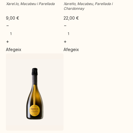
Xarel.lo, Macabeu i Parellada
Xarel·lo, Macabeu, Parellada i
Chardonnay
9,00
€
22,00
€
−
−
+
+
Afegeix
Afegeix