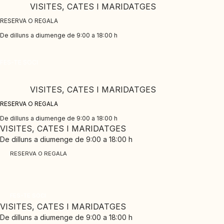
Skip
VISITES, CATES I MARIDATGES
to
RESERVA O REGALA
content
De dilluns a diumenge de 9:00 a 18:00 h
CLUB PINORD
FES-TE SOCI
Gaudeix dels nostres avantatges exclusius
VISITES, CATES I MARIDATGES
RESERVA O REGALA
De dilluns a diumenge de 9:00 a 18:00 h
VISITES, CATES I MARIDATGES
De dilluns a diumenge de 9:00 a 18:00 h
RESERVA O REGALA
CLUB PINORD
Gaudeix dels nostres avantatges exclusius
FES-TE SOCI
VISITES, CATES I MARIDATGES
De dilluns a diumenge de 9:00 a 18:00 h