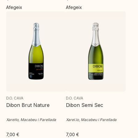
Afegeix
Afegeix
D.O. CAVA
D.O. CAVA
Dibon Brut Nature
Dibon Semi Sec
Xarel·lo, Macabeu i Parellada
Xarel.lo, Macabeu i Parellada
7,00
€
7,00
€